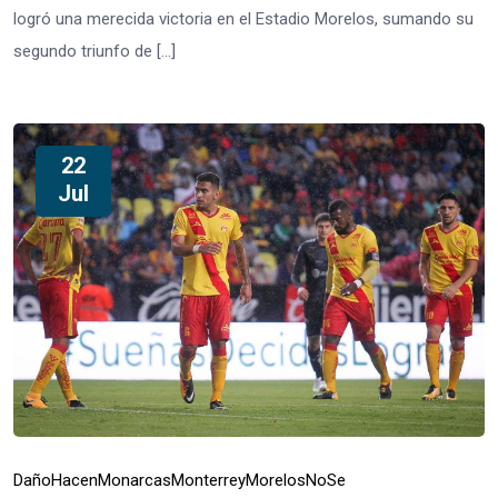
logró una merecida victoria en el Estadio Morelos, sumando su
segundo triunfo de […]
22
Jul
Daño
Hacen
Monarcas
Monterrey
Morelos
No
Se