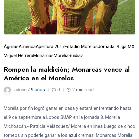
Águilas
América
Apertura 2017
Estadio Morelos
Jornada 7
Liga MX
Miguel Herrera
Monarcas
Morelia
Ruidíaz
Rompen la maldición; Monarcas vence al
América en el Morelos
admin /
9 años
0
2 min read
Morelia por fin logró ganar en casa y estará enfrentando hasta
el 9 de septiembre a Lobos BUAP en la jornada 8. Morelia
Michoacán.- Patricia Velázquez/ Morelia en línea Luego de cinco
torneos sin poderle ganar a los azul cremas, Monarcas Morelia