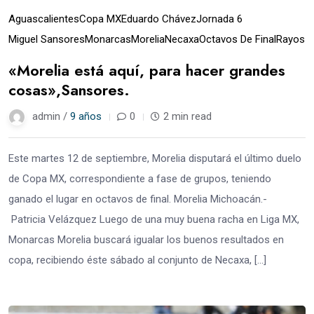
Aguascalientes
Copa MX
Eduardo Chávez
Jornada 6
Miguel Sansores
Monarcas
Morelia
Necaxa
Octavos De Final
Rayos
«Morelia está aquí, para hacer grandes
cosas»,Sansores.
admin /
9 años
0
2 min read
Este martes 12 de septiembre, Morelia disputará el último duelo
de Copa MX, correspondiente a fase de grupos, teniendo
ganado el lugar en octavos de final. Morelia Michoacán.-
Patricia Velázquez Luego de una muy buena racha en Liga MX,
Monarcas Morelia buscará igualar los buenos resultados en
copa, recibiendo éste sábado al conjunto de Necaxa, […]