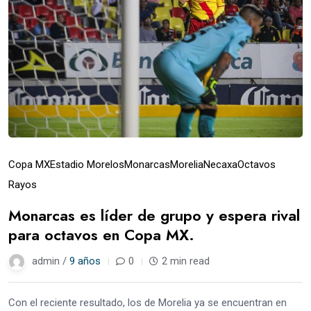
Copa MX
Estadio Morelos
Monarcas
Morelia
Necaxa
Octavos
Rayos
Monarcas es líder de grupo y espera rival
para octavos en Copa MX.
admin /
9 años
0
2 min read
Con el reciente resultado, los de Morelia ya se encuentran en