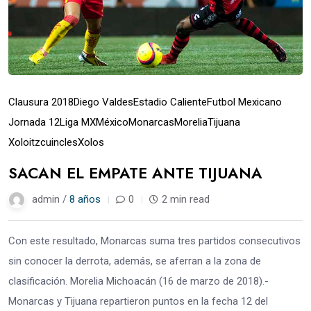
Clausura 2018
Diego Valdes
Estadio Caliente
Futbol Mexicano
Jornada 12
Liga MX
México
Monarcas
Morelia
Tijuana
Xoloitzcuincles
Xolos
SACAN EL EMPATE ANTE TIJUANA
admin /
8 años
0
2 min read
Con este resultado, Monarcas suma tres partidos consecutivos
sin conocer la derrota, además, se aferran a la zona de
clasificación. Morelia Michoacán (16 de marzo de 2018).-
Monarcas y Tijuana repartieron puntos en la fecha 12 del