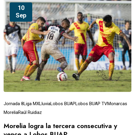
10
Sep
Jornada 8
Liga MX
Lluvia
Lobos BUAP
Lobos BUAP TV
Monarcas
Morelia
Raúl Ruidiaz
Morelia logra la tercera consecutiva y
vence a Lobos BUAP