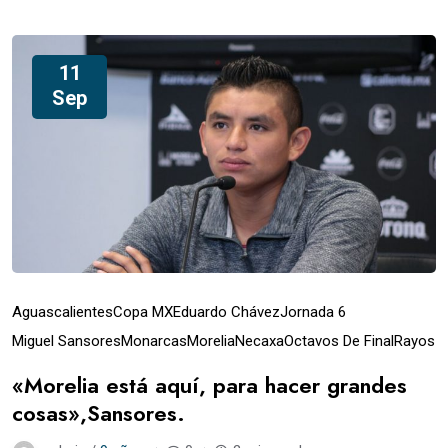
11
Sep
Aguascalientes
Copa MX
Eduardo Chávez
Jornada 6
Miguel Sansores
Monarcas
Morelia
Necaxa
Octavos De Final
Rayos
«Morelia está aquí, para hacer grandes
cosas»,Sansores.