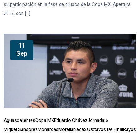
su participación en la fase de grupos de la Copa MX, Apertura
2017, con […]
11
Sep
Aguascalientes
Copa MX
Eduardo Chávez
Jornada 6
Miguel Sansores
Monarcas
Morelia
Necaxa
Octavos De Final
Rayos