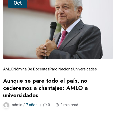
Oct
AMLO
Nómina De Docentes
Paro Nacional
Universidades
Aunque se pare todo el país, no
cederemos a chantajes: AMLO a
universidades
admin /
7 años
0
2 min read