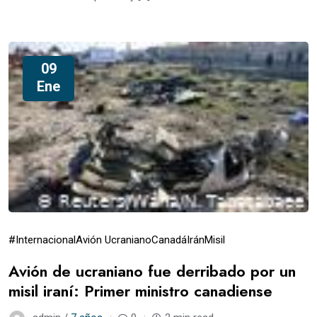
09
Ene
#Internacional
Avión Ucraniano
Canadá
Irán
Misil
Avión de ucraniano fue derribado por un
misil iraní: Primer ministro canadiense