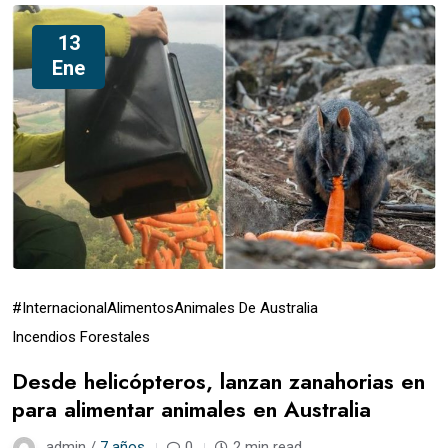
13
Ene
#Internacional
Alimentos
Animales De Australia
Incendios Forestales
Desde helicópteros, lanzan zanahorias en
para alimentar animales en Australia
admin /
7 años
0
2 min read