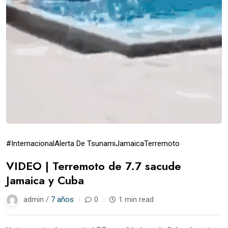
#Internacional
Alerta De Tsunami
Jamaica
Terremoto
VIDEO | Terremoto de 7.7 sacude
Jamaica y Cuba
admin /
7 años
0
1 min read