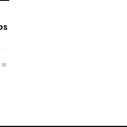
os
o 30