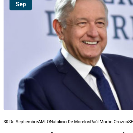
Sep
30 De Septiembre
AMLO
Natalicio De Morelos
Raúl Morón Orozco
S