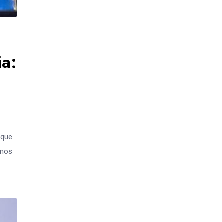
ia:
 que
anos