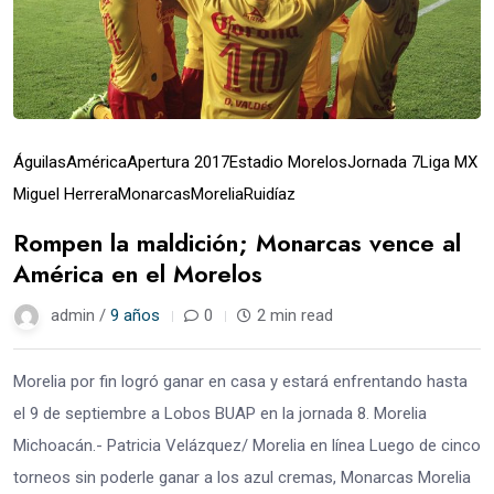
Águilas
América
Apertura 2017
Estadio Morelos
Jornada 7
Liga MX
Miguel Herrera
Monarcas
Morelia
Ruidíaz
Rompen la maldición; Monarcas vence al
América en el Morelos
admin /
9 años
0
2 min read
Morelia por fin logró ganar en casa y estará enfrentando hasta
el 9 de septiembre a Lobos BUAP en la jornada 8. Morelia
Michoacán.- Patricia Velázquez/ Morelia en línea Luego de cinco
torneos sin poderle ganar a los azul cremas, Monarcas Morelia