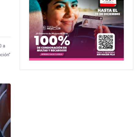
0 a
ución”