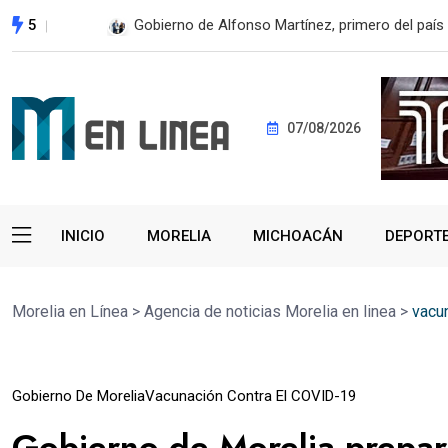
5
Gobierno de Alfonso Martínez, primero del país 
07/08/2026
INICIO
MORELIA
MICHOACÁN
DEPORT
Morelia en Línea
>
Agencia de noticias Morelia en linea
>
vacu
18
Gobierno De Morelia
Vacunación Contra El COVID-19
Jun
Gobierno de Morelia prepar