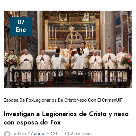
07
Ene
Esposa De Fox
Legionarios De Cristo
Nexo Con El Crimen
UIF
Investigan a Legionarios de Cristo y nexo
con esposa de Fox
admin /
7 años
0
2 min read