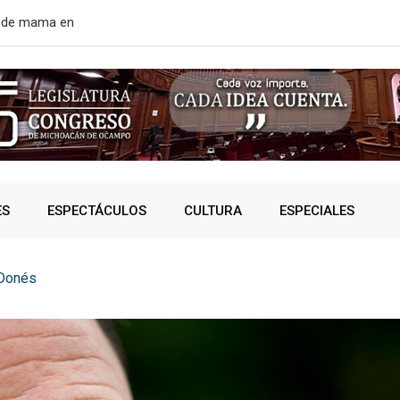
r de mama en
EE. UU. rean
ES
ESPECTÁCULOS
CULTURA
ESPECIALES
Donés