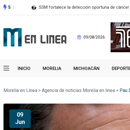
5
SSM fortalece la detección oportuna de cánce
09/08/2026
INICIO
MORELIA
MICHOACÁN
DEPORT
Morelia en Línea
>
Agencia de noticias Morelia en linea
>
Pau 
09
Jun