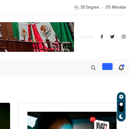
udará exportación de aguacate a partir de mañana
30 Degree
Morelia