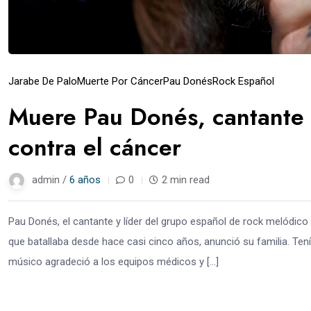
Jarabe De Palo
Muerte Por Cáncer
Pau Donés
Rock Español
Muere Pau Donés, cantante d
contra el cáncer
admin /
6 años
0
2 min read
Pau Donés, el cantante y líder del grupo español de rock melódico 
que batallaba desde hace casi cinco años, anunció su familia. Tenía
músico agradeció a los equipos médicos y […]