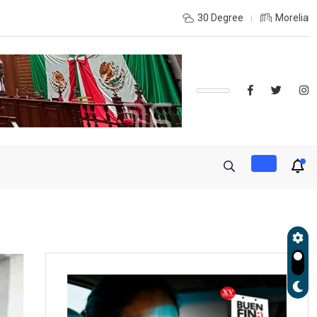
udará exportación de aguacate a partir de mañana
30 Degree
Morelia