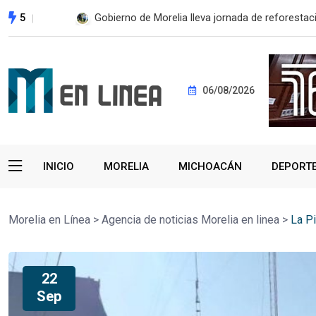
5
ESTE MIÉRCOLES, UMSNH LANZA TERCERA C
06/08/2026
INICIO
MORELIA
MICHOACÁN
DEPORT
Morelia en Línea
>
Agencia de noticias Morelia en linea
>
La P
22
Sep