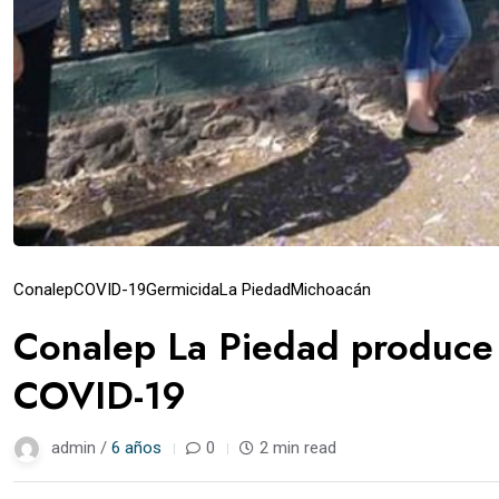
Conalep
COVID-19
Germicida
La Piedad
Michoacán
Conalep La Piedad produce 
COVID-19
admin /
6 años
0
2 min read