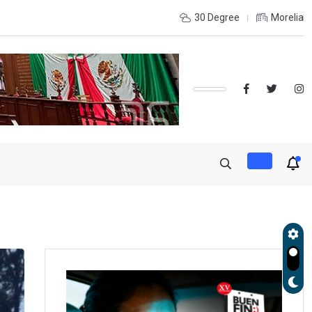
e coordinación con autoridades de EE.UU. para reforzar seguridad
30 Degree
Morelia