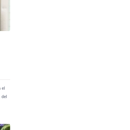
 el
 del