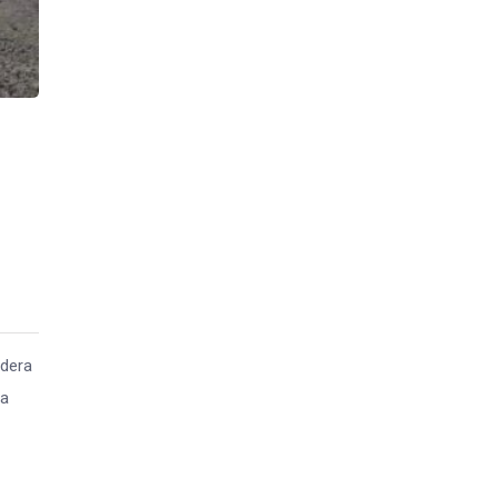
ndera
ha