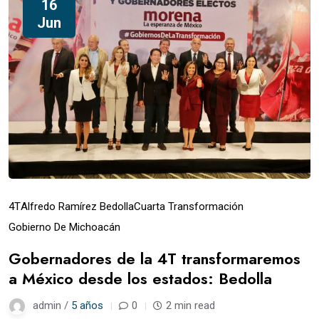
16
Jun
4T
Alfredo Ramírez Bedolla
Cuarta Transformación
Gobierno De Michoacán
Gobernadores de la 4T transformaremos
a México desde los estados: Bedolla
admin /
5 años
0
2 min read