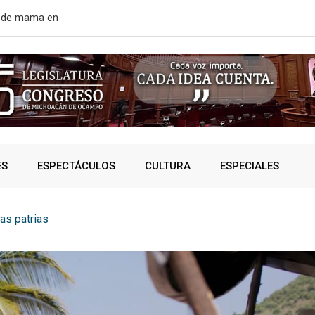
r de mama en
EE. UU. rean
ES
ESPECTÁCULOS
CULTURA
ESPECIALES
as patrias