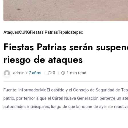
Ataques
CJNG
Fiestas Patrias
Tepalcatepec
Fiestas Patrias serán suspe
riesgo de ataques
admin /
7 años
0
1 min read
Fuente: Informador.Mx El cabildo y el Consejo de Seguridad de Te
patrio, por temor a que el Cártel Nueva Generación perpetre un at
autoridades municipales, luego de que la noche de ayer se reactivar