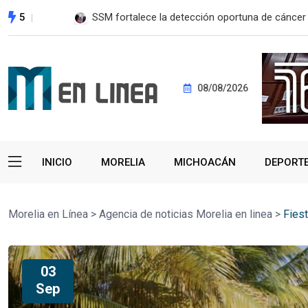
5
SSM fortalece la detección oportuna de cánce
08/08/2026
INICIO
MORELIA
MICHOACÁN
DEPORT
Morelia en Línea
>
Agencia de noticias Morelia en linea
>
Fiest
03
Sep