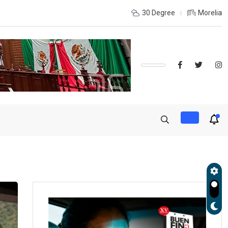
udará exportación de aguacate a partir de mañana
30 Degree
Morelia