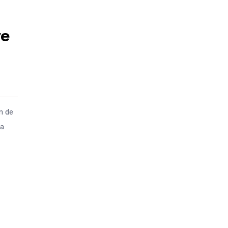
re
n de
na