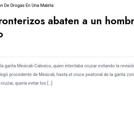
ón De Drogas En Una Maleta
 fronterizos abaten a un homb
o
garita Mexicali-Calexico, quien intentaba cruzar evitando la revisió
llegó procedente de Mexicali, hasta el cruce peatonal de la garita zo
ruzar, quería evitar los […]