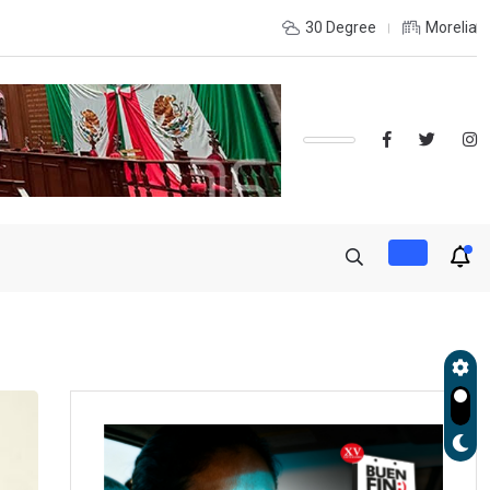
udará exportación de aguacate a partir de mañana
30 Degree
Morelia