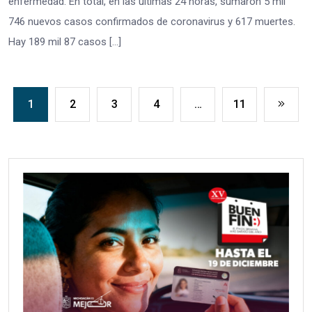
enfermedad. En total, en las últimas 24 horas, sumaron 5 mil
746 nuevos casos confirmados de coronavirus y 617 muertes.
Hay 189 mil 87 casos […]
1
2
3
4
…
11