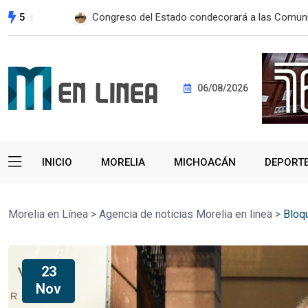
5
Autopista Maravatío-Zitácuaro será libre de pe
06/08/2026
INICIO
MORELIA
MICHOACÁN
DEPORT
Morelia en Línea
>
Agencia de noticias Morelia en linea
>
Bloq
23
Nov