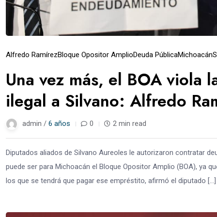
Alfredo Ramírez
Bloque Opositor Amplio
Deuda Pública
Michoacán
S
Una vez más, el BOA viola l
ilegal a Silvano: Alfredo Ra
admin /
6 años
0
2 min read
Diputados aliados de Silvano Aureoles le autorizaron contratar de
puede ser para Michoacán el Bloque Opositor Amplio (BOA), ya qu
los que se tendrá que pagar ese empréstito, afirmó el diputado […]