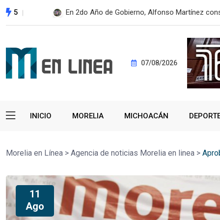
5
Despliega SSM brigada sanitaria en Pátzcuaro p
07/08/2026
INICIO
MORELIA
MICHOACÁN
DEPORT
Morelia en Línea
>
Agencia de noticias Morelia en linea
>
Apro
11
Ago