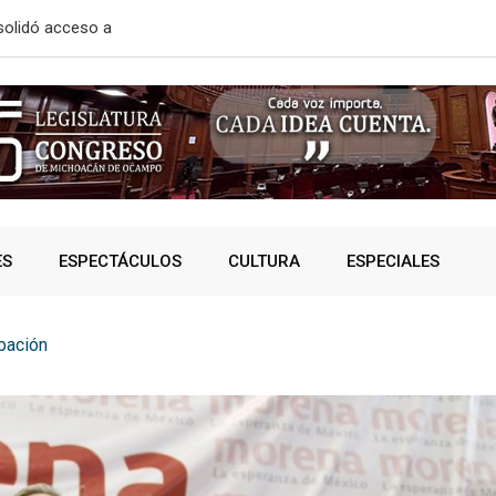
ara prevenir riesgos de
ATLÉTICO M
ES
ESPECTÁCULOS
CULTURA
ESPECIALES
bación