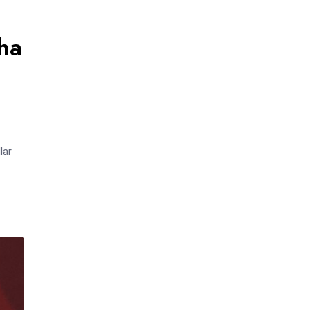
ha
lar