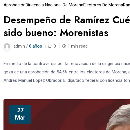
Aprobación
Dirigencia Nacional De Morena
Electores De Morena
Ram
Desempeño de Ramírez Cuéll
sido bueno: Morenistas
admin /
6 años
0
1 min read
En medio de la controversia por la renovación de la dirigencia nac
goza de una aprobación de 54.5% entre los electores de Morena; es
Andrés Manuel López Obrador. El diputado federal con licencia tom
27
Mar