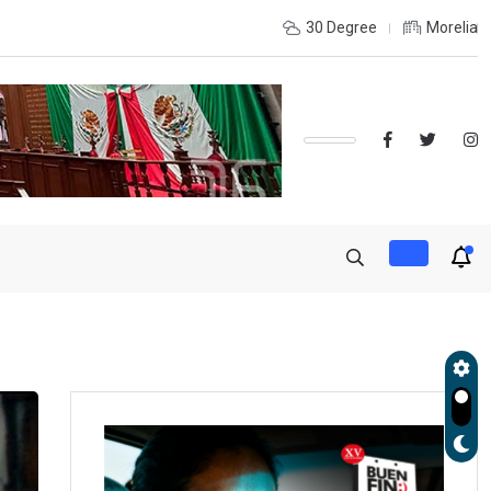
udará exportación de aguacate a partir de mañana
30 Degree
Morelia