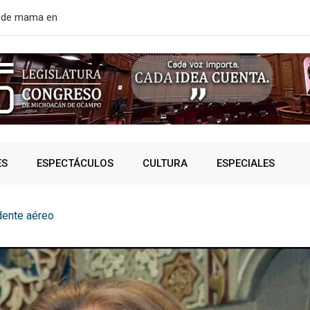
r de mama en
EE. UU. rean
ES
ESPECTÁCULOS
CULTURA
ESPECIALES
dente aéreo