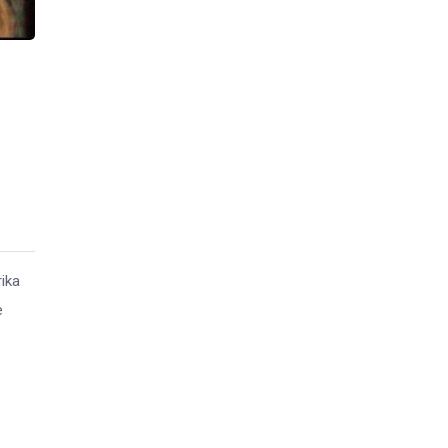
ika
e