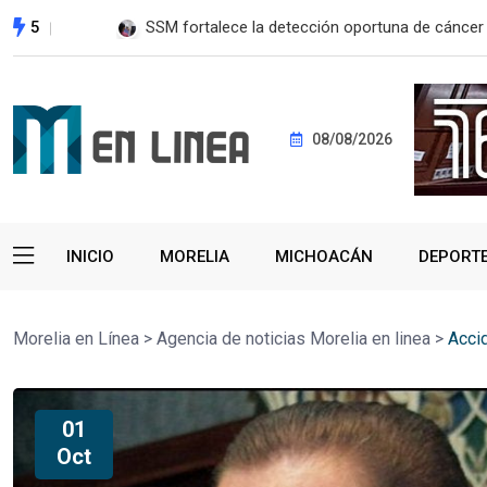
5
SSM fortalece la detección oportuna de cánce
08/08/2026
INICIO
MORELIA
MICHOACÁN
DEPORT
Morelia en Línea
>
Agencia de noticias Morelia en linea
>
Acci
01
Oct