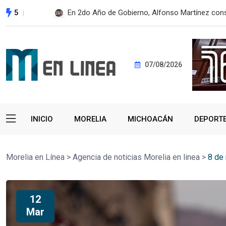
5
Despliega SSM brigada sanitaria en Pátzcuaro p
07/08/2026
INICIO
MORELIA
MICHOACÁN
DEPORT
Morelia en Línea
>
Agencia de noticias Morelia en linea
>
8 de
12
Mar