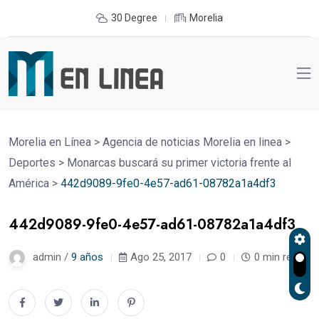
30 Degree
Morelia
Morelia en Línea
>
Agencia de noticias Morelia en linea
>
Deportes
>
Monarcas buscará su primer victoria frente al
América
>
442d9089-9fe0-4e57-ad61-08782a1a4df3
442d9089-9fe0-4e57-ad61-08782a1a4df3
admin /
9 años
Ago 25, 2017
0
0 min read