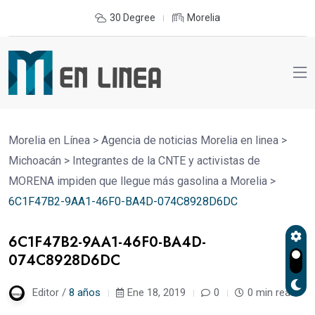
30 Degree
Morelia
Morelia en Línea
>
Agencia de noticias Morelia en linea
>
Michoacán
>
Integrantes de la CNTE y activistas de
MORENA impiden que llegue más gasolina a Morelia
>
6C1F47B2-9AA1-46F0-BA4D-074C8928D6DC
6C1F47B2-9AA1-46F0-BA4D-
074C8928D6DC
Editor /
8 años
Ene 18, 2019
0
0 min read