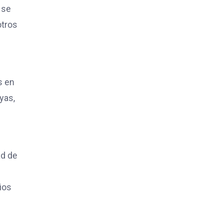
 se
otros
s en
yas,
ad de
ios