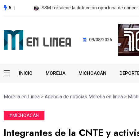
5
EE. UU. reanudará exportación de aguacate a pa
09/08/2026
INICIO
MORELIA
MICHOACÁN
DEPORT
Morelia en Línea
>
Agencia de noticias Morelia en linea
>
Mich
#MICHOACÁN
Integrantes de la CNTE y acti