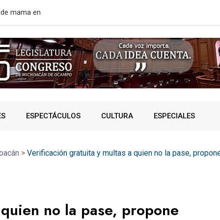
rtir de mañana
¿VIVES AL 
ES
ESPECTÁCULOS
CULTURA
ESPECIALES
oacán
>
Verificación gratuita y multas a quien no la pase, propon
a quien no la pase, propone