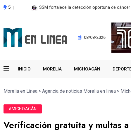
5
EE. UU. reanudará exportación de aguacate a pa
08/08/2026
INICIO
MORELIA
MICHOACÁN
DEPORT
Morelia en Línea
>
Agencia de noticias Morelia en linea
>
Mich
#MICHOACÁN
Verificación gratuita y multas 