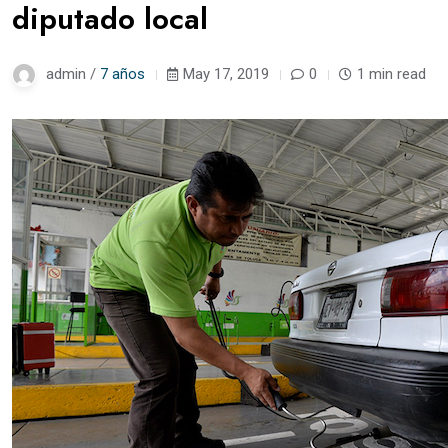
diputado local
admin /
7 años
May 17, 2019
0
1 min read