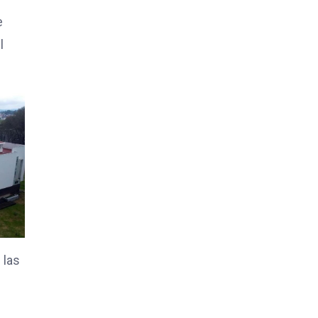
e
l
 las