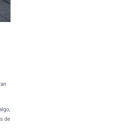
tan
algo,
ás de