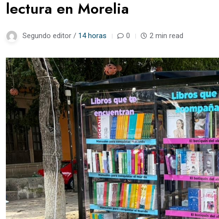
lectura en Morelia
Segundo editor /
14 horas
0
2 min read