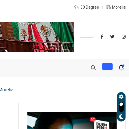
de Gobierno, Alfonso Martínez consolidó acceso a
30 Degree
Morelia
orelia.