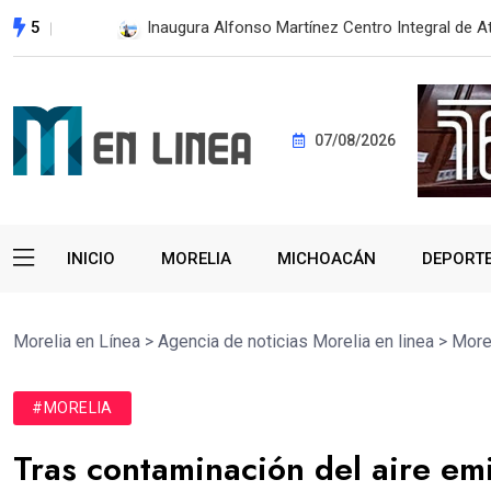
5
Obra pública sin deuda transforma Tierra Calien
07/08/2026
INICIO
MORELIA
MICHOACÁN
DEPORT
Morelia en Línea
>
Agencia de noticias Morelia en linea
>
More
#MORELIA
Tras contaminación del aire e