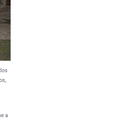
 los
os,
me a