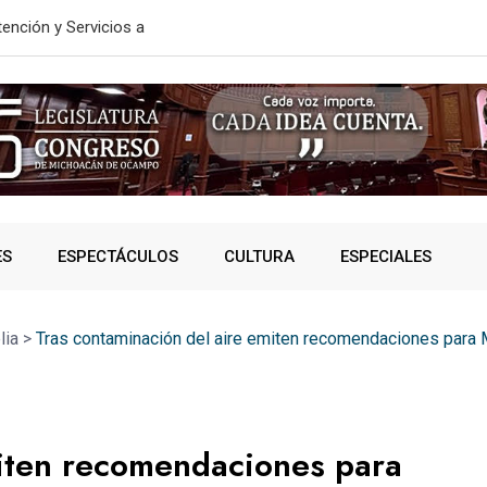
te: Bedolla
En 2do Año 
ES
ESPECTÁCULOS
CULTURA
ESPECIALES
lia
>
Tras contaminación del aire emiten recomendaciones para M
miten recomendaciones para