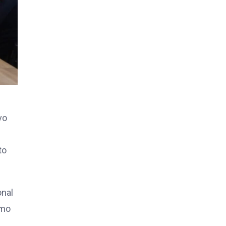
vo
to
onal
omo