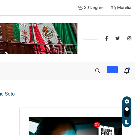
e coordinación con autoridades de EE.UU. para reforzar seguridad
30 Degree
Morelia
io Soto