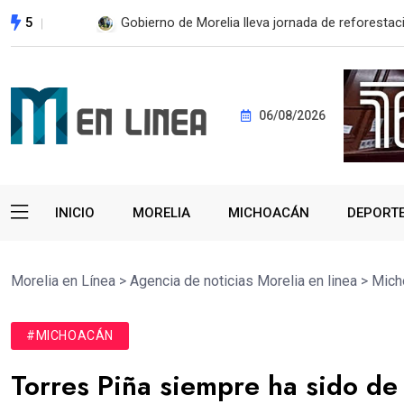
5
ESTE MIÉRCOLES, UMSNH LANZA TERCERA C
06/08/2026
INICIO
MORELIA
MICHOACÁN
DEPORT
Morelia en Línea
>
Agencia de noticias Morelia en linea
>
Mich
#MICHOACÁN
Torres Piña siempre ha sido d