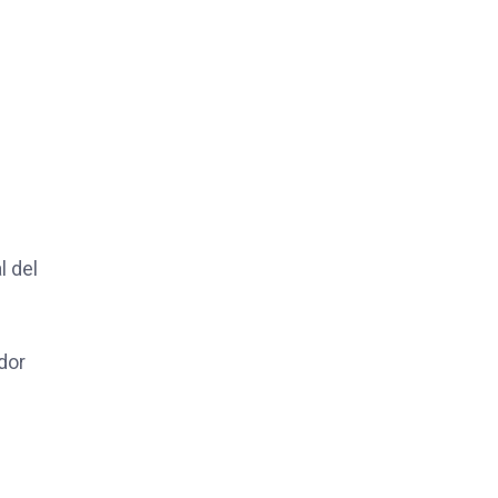
l del
dor