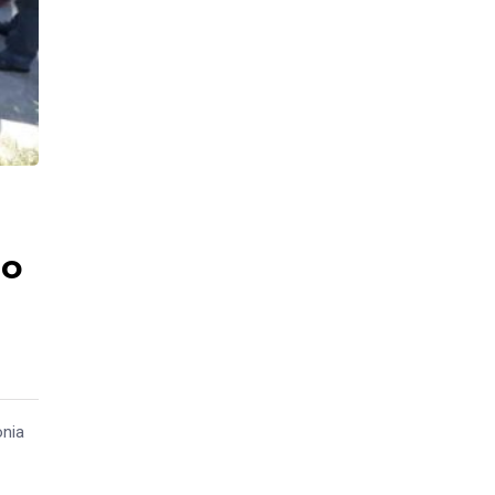
to
onia