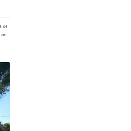
s de
rsas