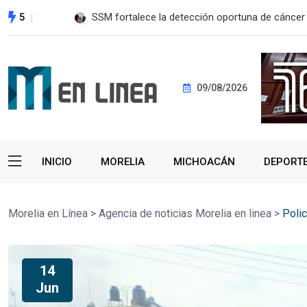
5
EE. UU. reanudará exportación de aguacate a pa
09/08/2026
INICIO
MORELIA
MICHOACÁN
DEPORT
Morelia en Línea
>
Agencia de noticias Morelia en linea
>
Polic
14
Jun