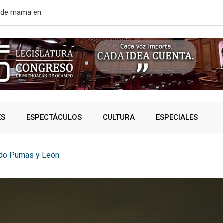
r de mama en
EE. UU. rean
ES
ESPECTÁCULOS
CULTURA
ESPECIALES
ido Pumas y León