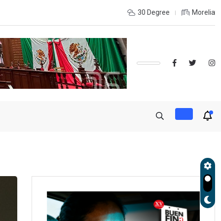
udará exportación de aguacate a partir de mañana
30 Degree
Morelia