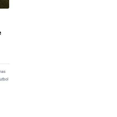
e
umas
utbol