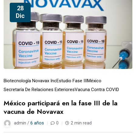
28
Dic
Biotecnología Novavax Inc
Estudio Fase III
México
Secretaría De Relaciones Exteriores
Vacuna Contra COVID
México participará en la fase III de la
vacuna de Novavax
admin /
6 años
0
2 min read