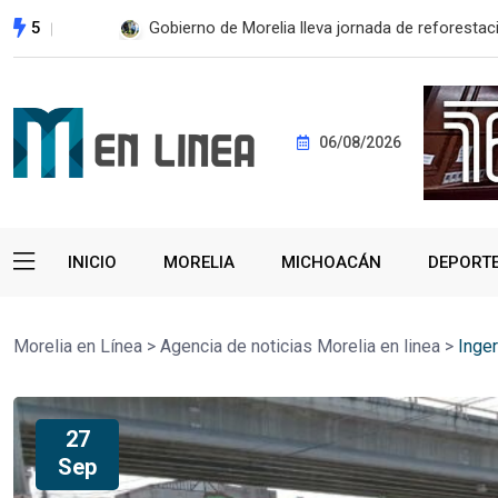
5
ESTE MIÉRCOLES, UMSNH LANZA TERCERA C
06/08/2026
INICIO
MORELIA
MICHOACÁN
DEPORT
Morelia en Línea
>
Agencia de noticias Morelia en linea
>
Inger
27
Sep