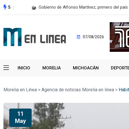
5
Gobierno de Alfonso Martínez, primero del país 
07/08/2026
INICIO
MORELIA
MICHOACÁN
DEPORT
Morelia en Línea
>
Agencia de noticias Morelia en linea
>
Habi
11
May