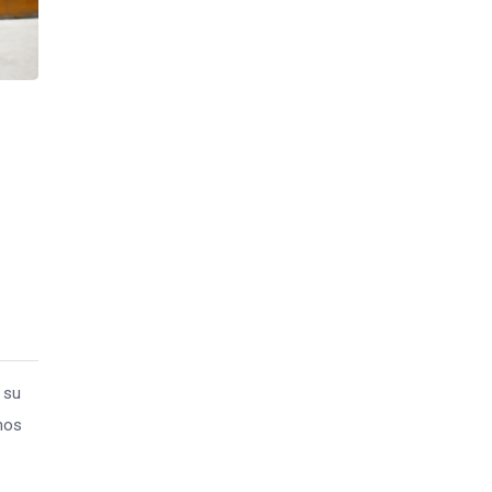
 su
 nos