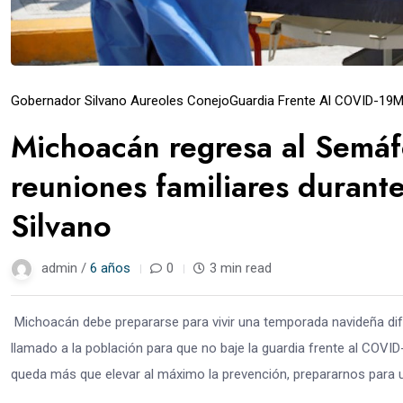
Gobernador Silvano Aureoles Conejo
Guardia Frente Al COVID-19
M
Michoacán regresa al Semáfo
reuniones familiares duran
Silvano
admin /
6 años
0
3 min read
Michoacán debe prepararse para vivir una temporada navideña dife
llamado a la población para que no baje la guardia frente al COVI
queda más que elevar al máximo la prevención, prepararnos para u