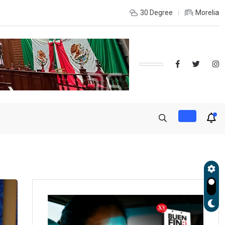
udará exportación de aguacate a partir de mañana
30 Degree
Morelia