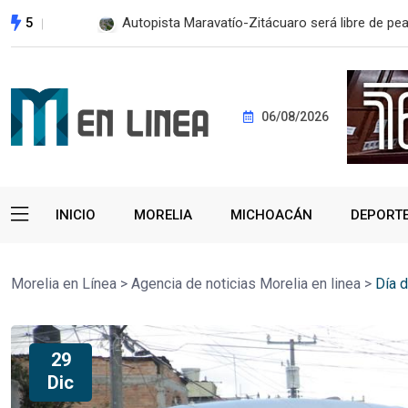
5
Autopista Maravatío-Zitácuaro será libre de pe
06/08/2026
INICIO
MORELIA
MICHOACÁN
DEPORT
Morelia en Línea
>
Agencia de noticias Morelia en linea
>
Día 
29
Dic