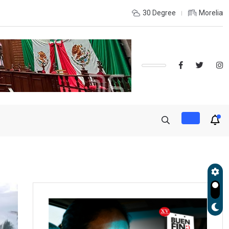
l Obelisco o Tres Puentes? Conoce las rutas
30 Degree
Morelia