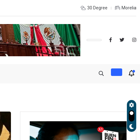
udará exportación de aguacate a partir de mañana
30 Degree
Morelia