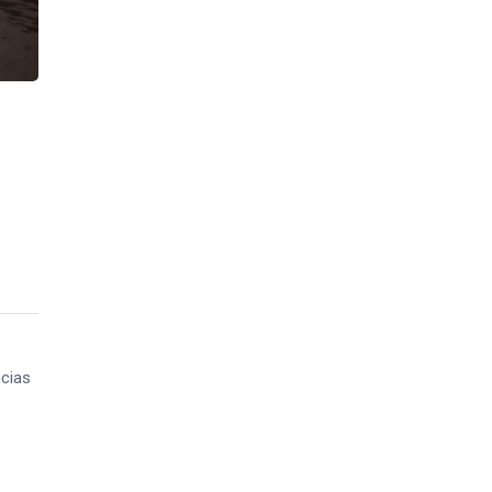
:
ncias