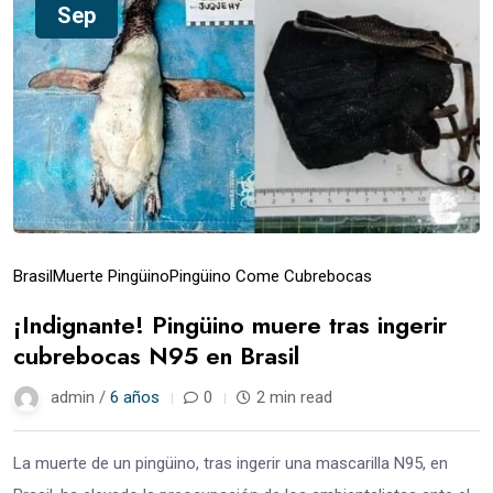
Sep
Brasil
Muerte Pingüino
Pingüino Come Cubrebocas
¡Indignante! Pingüino muere tras ingerir
cubrebocas N95 en Brasil
admin /
6 años
0
2 min read
La muerte de un pingüino, tras ingerir una mascarilla N95, en