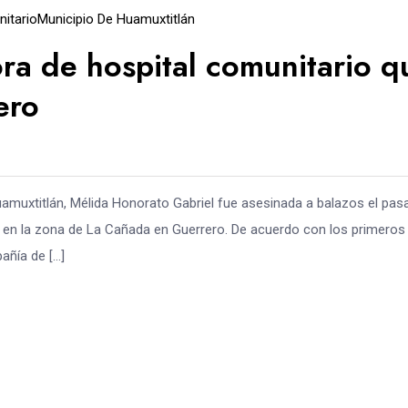
itario
Municipio De Huamuxtitlán
ora de hospital comunitario q
ero
uamuxtitlán, Mélida Honorato Gabriel fue asesinada a balazos el pas
la en la zona de La Cañada en Guerrero. De acuerdo con los primeros
añía de […]