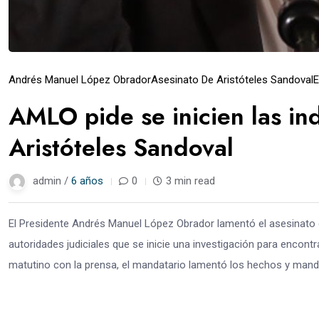
Andrés Manuel López Obrador
Asesinato De Aristóteles Sandoval
E
AMLO pide se inicien las in
Aristóteles Sandoval
admin /
6 años
0
3 min read
El Presidente Andrés Manuel López Obrador lamentó el asesinato de
autoridades judiciales que se inicie una investigación para encontra
matutino con la prensa, el mandatario lamentó los hechos y mandó