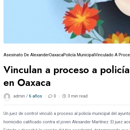
Asesinato De Alexander
Oaxaca
Policía Municipal
Vinculado A Proc
Vinculan a proceso a policí
en Oaxaca
admin /
6 años
0
3 min read
Un juez de control vinculó a proceso al policía municipal del ayunt
homicidio calificado contra el joven Alexander Martínez. El juez a