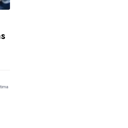
as
ctima