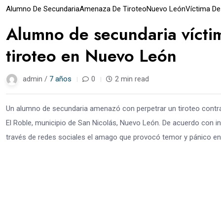
Alumno De Secundaria
Amenaza De Tiroteo
Nuevo León
Víctima De 
Alumno de secundaria vícti
tiroteo en Nuevo León
admin /
7 años
0
2 min read
Un alumno de secundaria amenazó con perpetrar un tiroteo contra 
El Roble, municipio de San Nicolás, Nuevo León. De acuerdo con i
través de redes sociales el amago que provocó temor y pánico ent