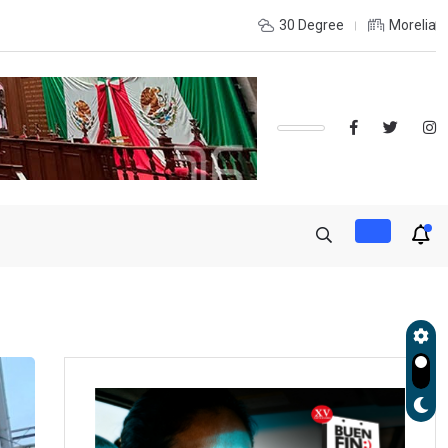
de otro estado? Estas ladas son más usadas
30 Degree
Morelia