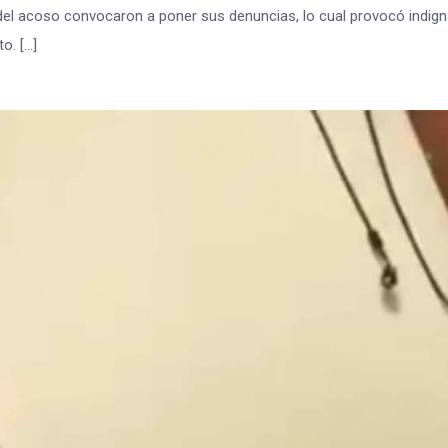
del acoso convocaron a poner sus denuncias, lo cual provocó indig
o. […]