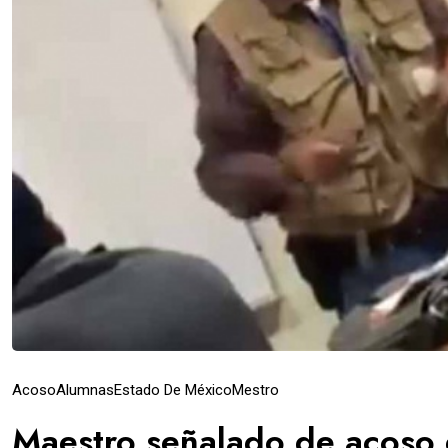
Acoso
Alumnas
Estado De México
Mestro
Maestro señalado de acoso d