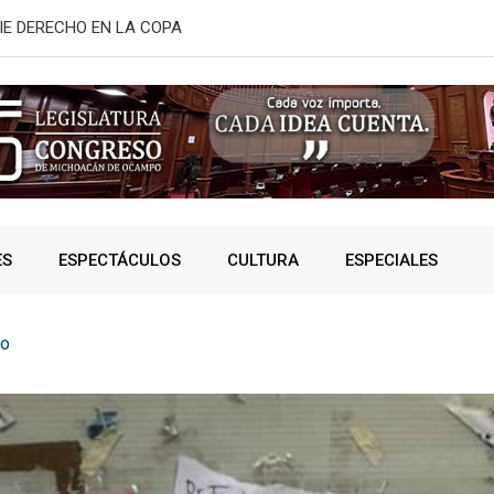
ORIA “GRAL. LÁZARO CÁRDENAS”; YARABÍ
Reconocimien
ES
ESPECTÁCULOS
CULTURA
ESPECIALES
o