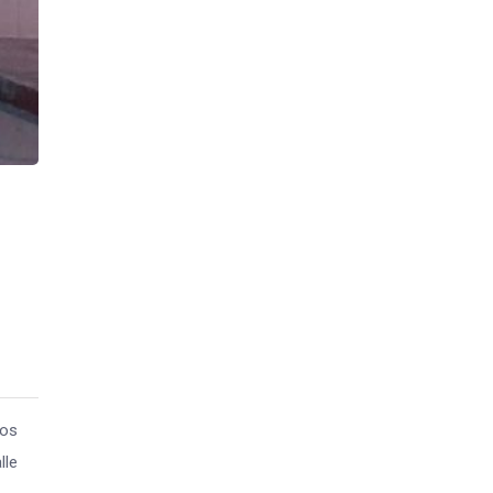
dos
lle