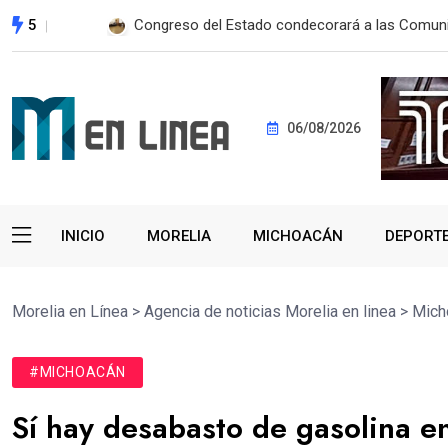
5
Autopista Maravatío-Zitácuaro será libre de pe
06/08/2026
INICIO
MORELIA
MICHOACÁN
DEPORT
Morelia en Línea
>
Agencia de noticias Morelia en linea
>
Mich
#MICHOACÁN
Sí hay desabasto de gasolina e