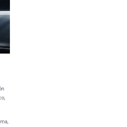
ón
co,
ema,