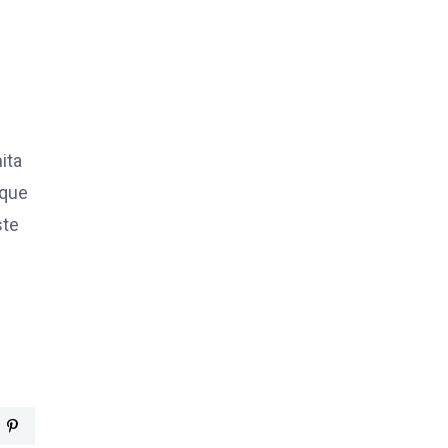
ita
 que
ste