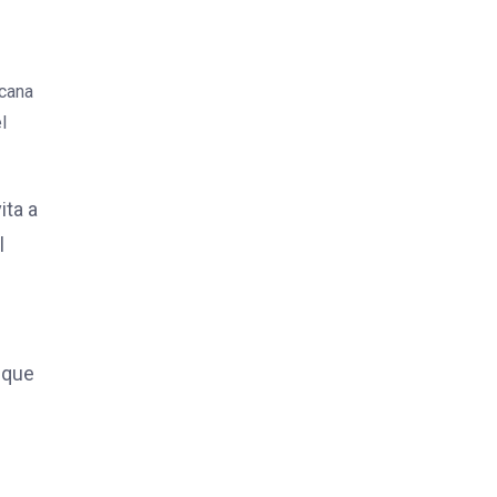
acana
l
ita a
l
 que