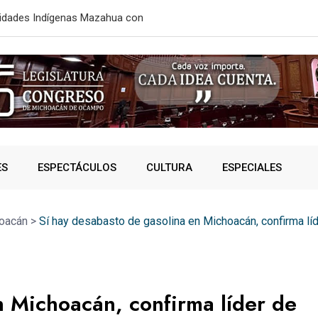
aje; ahorrarán 40 minutos de
ESTE MIÉRC
ES
ESPECTÁCULOS
CULTURA
ESPECIALES
oacán
>
Sí hay desabasto de gasolina en Michoacán, confirma l
n Michoacán, confirma líder de