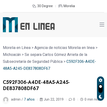
30 Degree
Morelia
Morelia en Línea
>
Agencia de noticias Morelia en linea
>
Michoacán
>
Se separa Carlos Gómez Arrieta de la
Subsecretaría de Seguridad Pública
>
C592F306-A4DE-
48A5-A245-DE837808DF67
C592F306-A4DE-48A5-A245-
DE837808DF67
admin /
7 años
Jun 22, 2019
0
0 min read