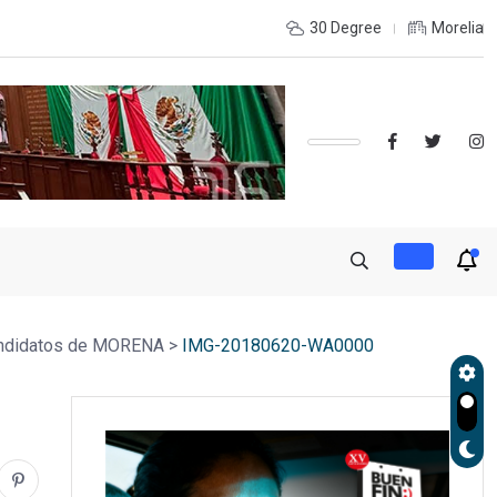
grante a la Feria del Pasaporte Estadounidense 2026
30 Degree
Morelia
candidatos de MORENA
>
IMG-20180620-WA0000