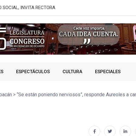
IE DERECHO EN LA COPA
Convoca Semi
ES
ESPECTÁCULOS
CULTURA
ESPECIALES
oacán
>
“Se están poniendo nerviosos”, responde Aureoles a 