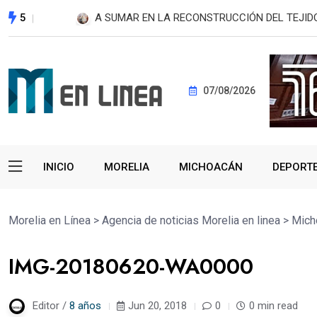
5
ATLÉTICO MORELIA-UMSNH DEBUTÓ CON EL P
07/08/2026
INICIO
MORELIA
MICHOACÁN
DEPORT
Morelia en Línea
>
Agencia de noticias Morelia en linea
>
Mich
IMG-20180620-WA0000
Editor /
8 años
Jun 20, 2018
0
0 min read