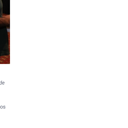
 de
dos