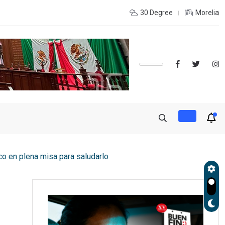
basa su meta al dispersar 204 mil semillas con
30 Degree
Morelia
o en plena misa para saludarlo
a