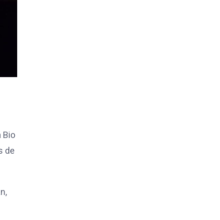
 Bio
s de
n,