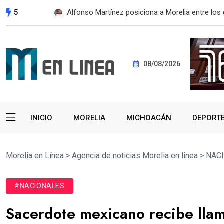
5
¿VIVES AL INTERIOR DEL ESTADO Y DESEAS E
08/08/2026
INICIO
MORELIA
MICHOACÁN
DEPORT
Morelia en Línea
>
Agencia de noticias Morelia en linea
>
NAC
#NACIONALES
Sacerdote mexicano recibe llam